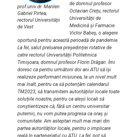
de domnul profesor
prof.univ.dr. Marilen
Octavian Crețu, rectorul
Gabriel Pirtea,
Universității de
rectorul Universității
Medicină și Farmacie
de Vest
Victor Babeș, o alegere
oportună pentru această perioadă de pandemie.
La fel, salut preluarea președinției rotative de
catre rectorul Universității Politehnica
Timișoara, domnul profesor Florin Drăgan. Îmi
doresc ca pentru următorii doi ani ATU să își
realizeze performant misiunea, la un nivel mult
mai înalt, pentru ca să potențăm calendarul
TM2023, să transmitem autorităților locale toate
soluțiile noastre, pentru ca aleșii locali să
conștientizeze că, fără un centru universitar
puternic, nu vom putea progresa ca oraș și
comunitate. Am asteptari mult mai mari din
partea autorităților locale, pentru o implicare
reală în parteneriatul cu ATU. La fel, pot să