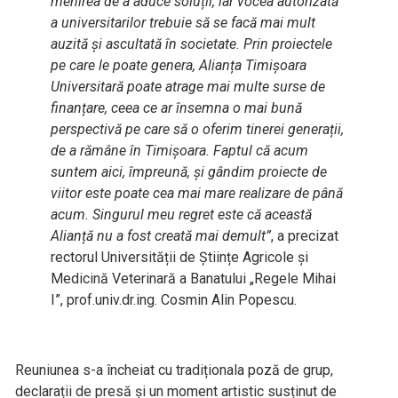
menirea de a aduce soluții, iar vocea autorizată
a universitarilor trebuie să se facă mai mult
auzită și ascultată în societate. Prin proiectele
pe care le poate genera, Alianța Timișoara
Universitară poate atrage mai multe surse de
finanțare, ceea ce ar însemna o mai bună
perspectivă pe care să o oferim tinerei generații,
de a rămâne în Timișoara. Faptul că acum
suntem aici, împreună, și gândim proiecte de
viitor este poate cea mai mare realizare de până
acum. Singurul meu regret este că această
Alianță nu a fost creată mai demult”
, a precizat
rectorul Universității de Științe Agricole și
Medicină Veterinară a Banatului „Regele Mihai
I”, prof.univ.dr.ing. Cosmin Alin Popescu.
Reuniunea s-a încheiat cu tradiționala poză de grup,
declarații de presă și un moment artistic susținut de