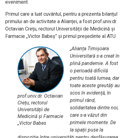
eveniment.
Primul care a luat cuvântul, pentru a prezenta bilanțul
primului an de activitate a Alianței, a fost prof.univ.dr.
Octavian Crețu, rectorul Universității de Medicină și
Farmacie „Victor Babeș” și primul președinte al ATU:
„Alianța Timișoara
Universitară s-a creat în
plină pandemie. A fost
o perioadă dificilă
pentru toată lumea, dar
toate aceste greutăți au
scos în evidență, în
prof.univ.dr. Octavian
primul rând,
Crețu, rectorul
solidaritatea dintre noi,
Universității de
care s-a văzut din
Medicină și Farmacie
primele momente. De
„Victor Babes
la spații puse la
dispoziție între universități pentru desfășurarea