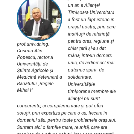
un an a Alianței
Timișoara Universitară
a fost un fapt istoric în
orașul nostru, prin care
instituții de referință
pentru oraș, regiune și
prof.univ.dr.ing.
chiar țară și-au dat
Cosmin Alin
mâna, într-un demers
Popescu, rectorul
unic, dovedind cel mai
Universității de
puternic spirit de
Științe Agricole și
Medicină Veterinară a
solidaritate.
Banatului „Regele
Universitățile
Mihai I”
timișorene membre ale
alianței nu sunt
concurente, ci complementare și pot oferi
soluții, prin expertiza pe care o au, fiecare în
domeniul său, pentru toate problemele orașului.
Suntem aici o familie mare, reunită, care are