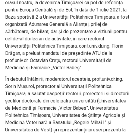
orașul nostru, la devenirea Timișoarei ca pol de referință
pentru Europa Centrală și de Est, în data de 1 iulie 2021, la
Baza sportivă 2 a Universității Politehnica Timișoara, a fost
organizată Adunarea Generală a Alianței, prilej de
sărbătoare, de bilanț, dar și de prezentare a viziunii pentru
cel de-al doilea an de activitate, în care rectorul
Universității Politehnica Timișoara, conf.univ.dr.ing. Florin
Drăgan, a preluat mandatul de președinte ATU de la
prof.univ.dr. Octavian Crețu, rectorul Universității de
Medicină și Farmacie „Victor Babeș”.
În debutul întâlnirii, moderatorul acesteia, prof.univ.dr.ing.
Sorin Mușuroi, prorector al Universității Politehnica
Timișoara, a salutat oaspeții: rectorii, prorectorii și directorii
școlilor doctorale din cele patru universități (Universitatea
de Medicină și Farmacie „Victor Babeș”, Universitatea
Politehnica Timișoara, Universitatea de Științe Agricole și
Medicină Veterinară a Banatului „Regele Mihai I” și
Universitatea de Vest) și reprezentanții presei prezenți la