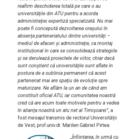
reafirm deschiderea totală pe care o au
universitățile din ATU pentru a acorda
administrației expertiză specializată. Nu mai
poate fi concepută dezvoltarea orașului în
absența parteneriatului dintre universități –
mediul de afaceri și administrație, ca montaj
instituțional în care se consolidează strategiile
și se derulează proiectele de viitor, chiar dacă
sunt conștient că universitățile sunt aflate în
postura de a sublinia permanent că acest
parteneriat mai are spațiu de evoluție spre
maturizare. Ne aflăm la un an de când am
constituit oficial ATU, iar comunitatea noastră
cred că are acum toate motivele pentru a vedea
în alianța noastră un atu net al Timișoarei”
, a
fost mesajul transmis de rectorul Universității
de Vest, prof.univ.dr. Marilen Gabriel Pirtea.
„Înființarea, în urmă cu