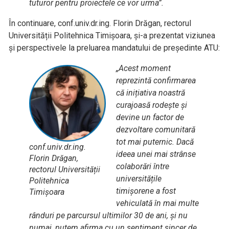
tuturor pentru proiectele ce vor urma”.
În continuare, conf.univ.dr.ing. Florin Drăgan, rectorul
Universității Politehnica Timișoara, și-a prezentat viziunea
și perspectivele la preluarea mandatului de președinte ATU:
„Acest moment
reprezintă confirmarea
că inițiativa noastră
curajoasă rodește și
devine un factor de
dezvoltare comunitară
tot mai puternic. Dacă
conf.univ.dr.ing.
ideea unei mai strânse
Florin Drăgan,
colaborări între
rectorul Universității
universitățile
Politehnica
timișorene a fost
Timișoara
vehiculată în mai multe
rânduri pe parcursul ultimilor 30 de ani, și nu
numai, putem afirma cu un sentiment sincer de