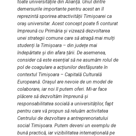
toate universitățile din Alianță. Unul dintre
demersurile importante pentru acest an îl
reprezintă sporirea atractivității Timișoarei ca
oraș universitar. Acest concept poate fi conturat
împreună cu Primăria și vizează dezvoltarea
unei strategii comune care să atragă mai mulți
studenți la Timișoara – din județe mai
îndepărtate și din afara țării. De asemenea,
consider că este esențial să ne asumăm rolul de
pol de coagulare a acțiunilor desfășurate în
contextul Timișoara – Capitală Culturală
Europeană. Orașul are nevoie de un model de
colaborare, iar noi îl putem oferi. Mi-ar face
plăcere să dezvoltăm împreună și
responsabilitatea socială a universităților, fapt
pentru care vă propun să reluăm activitatea
Centrului de dezvoltare a antreprenoriatului
social Timișoara. Putem deveni un exemplu de
bună practică, iar vizibilitatea internațională pe