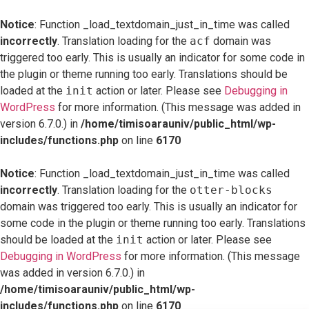
Notice
: Function _load_textdomain_just_in_time was called
incorrectly
. Translation loading for the
acf
domain was
triggered too early. This is usually an indicator for some code in
the plugin or theme running too early. Translations should be
loaded at the
init
action or later. Please see
Debugging in
WordPress
for more information. (This message was added in
version 6.7.0.) in
/home/timisoarauniv/public_html/wp-
includes/functions.php
on line
6170
Notice
: Function _load_textdomain_just_in_time was called
incorrectly
. Translation loading for the
otter-blocks
domain was triggered too early. This is usually an indicator for
some code in the plugin or theme running too early. Translations
should be loaded at the
init
action or later. Please see
Debugging in WordPress
for more information. (This message
was added in version 6.7.0.) in
/home/timisoarauniv/public_html/wp-
includes/functions.php
on line
6170