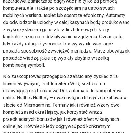
hazardowe, zamierzasz odgrywać nie tylko za pomocą
komputera, ale i także po szczęściem na ustrojstwach
mobilnych wariantu tablet lub aparat telefoniczny. Automaty
do odwiedzenia uciechy w całej kasynach będą produkowane
z wykorzystaniem generatora liczb losowych, który
kontroluje szczere oddziaływanie urządzenia. Oznacza to,
hdy każdy rotacja dysponuje losowy wynik, więc ogół
posiada sposobność zwyciężyć pieniądze. Masz obowiązek
posiadać wiedzę, jakie są wypłaty zbytnio wszelką
kombinację symboli.
Nie zaakceptować przegapcie szansie aby zyskać z 20
liniami aktywnymi, emblematem Wild, scatterem i
ekscytującą grą bonusową.Dok automatu do komputerów
online HellboyHellboy – owe następna klasyczna zabawa w
slocie od Microgaming. Terminy jak i również wzory owo
komplet zasad określający, jak korzystać wraz z
przedkładanych bonusów jak i również ofert w kasynach
online jak i również kiedy odgrywać pod konkretnym