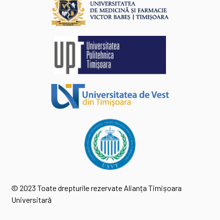
© 2023 Toate drepturile rezervate Alianța Timișoara
Universitară