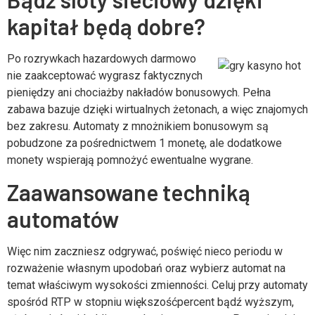
kapitał będą dobre?
Po rozrywkach hazardowych darmowo
nie zaakceptować wygrasz faktycznych
pieniędzy ani chociażby nakładów bonusowych. Pełna
zabawa bazuje dzięki wirtualnych żetonach, a więc znajomych
bez zakresu. Automaty z mnożnikiem bonusowym są
pobudzone za pośrednictwem 1 monetę, ale dodatkowe
monety wspierają pomnożyć ewentualne wygrane.
Zaawansowane techniką
automatów
Więc nim zaczniesz odgrywać, poświęć nieco periodu w
rozważenie własnym upodobań oraz wybierz automat na
temat właściwym wysokości zmienności. Celuj przy automaty
spośród RTP w stopniu większośćpercent bądź wyższym,