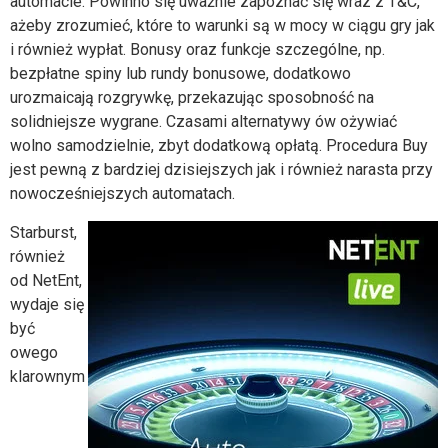
automacie. Powinno się uważnie zapoznać się wraz z T&C,
ażeby zrozumieć, które to warunki są w mocy w ciągu gry jak
i również wypłat. Bonusy oraz funkcje szczególne, np.
bezpłatne spiny lub rundy bonusowe, dodatkowo
urozmaicają rozgrywkę, przekazując sposobność na
solidniejsze wygrane. Czasami alternatywy ów ożywiać
wolno samodzielnie, zbyt dodatkową opłatą. Procedura Buy
jest pewną z bardziej dzisiejszych jak i również narasta przy
nowocześniejszych automatach.
Starburst,
również
od NetEnt,
wydaje się
być
owego
klarownym