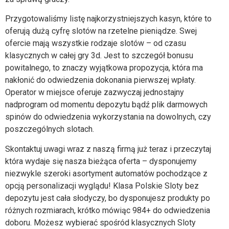
Przygotowaliśmy listę najkorzystniejszych kasyn, które to
oferują dużą cyfrę slotów na rzetelne pieniądze. Swej
ofercie mają wszystkie rodzaje slotów – od czasu
klasycznych w całej gry 3d. Jest to szczegół bonusu
powitalnego, to znaczy wyjątkowa propozycja, która ma
nakłonić do odwiedzenia dokonania pierwszej wpłaty.
Operator w miejsce oferuje zazwyczaj jednostajny
nadprogram od momentu depozytu bądź plik darmowych
spinów do odwiedzenia wykorzystania na dowolnych, czy
poszczególnych slotach.
Skontaktuj uwagi wraz z naszą firmą już teraz i przeczytaj
która wydaje się nasza bieżąca oferta – dysponujemy
niezwykle szeroki asortyment automatów pochodzące z
opcją personalizacji wyglądu! Klasa Polskie Sloty bez
depozytu jest cała słodyczy, bo dysponujesz produkty po
różnych rozmiarach, krótko mówiąc 984+ do odwiedzenia
doboru. Możesz wybierać spośród klasycznych Sloty