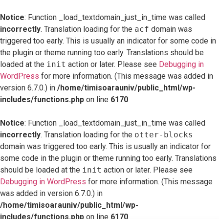
Notice
: Function _load_textdomain_just_in_time was called
incorrectly
. Translation loading for the
acf
domain was
triggered too early. This is usually an indicator for some code in
the plugin or theme running too early. Translations should be
loaded at the
init
action or later. Please see
Debugging in
WordPress
for more information. (This message was added in
version 6.7.0.) in
/home/timisoarauniv/public_html/wp-
includes/functions.php
on line
6170
Notice
: Function _load_textdomain_just_in_time was called
incorrectly
. Translation loading for the
otter-blocks
domain was triggered too early. This is usually an indicator for
some code in the plugin or theme running too early. Translations
should be loaded at the
init
action or later. Please see
Debugging in WordPress
for more information. (This message
was added in version 6.7.0.) in
/home/timisoarauniv/public_html/wp-
includes/functions.php
on line
6170