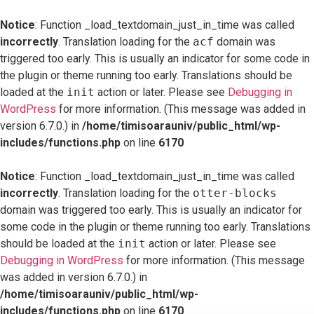
Notice
: Function _load_textdomain_just_in_time was called
incorrectly
. Translation loading for the
acf
domain was
triggered too early. This is usually an indicator for some code in
the plugin or theme running too early. Translations should be
loaded at the
init
action or later. Please see
Debugging in
WordPress
for more information. (This message was added in
version 6.7.0.) in
/home/timisoarauniv/public_html/wp-
includes/functions.php
on line
6170
Notice
: Function _load_textdomain_just_in_time was called
incorrectly
. Translation loading for the
otter-blocks
domain was triggered too early. This is usually an indicator for
some code in the plugin or theme running too early. Translations
should be loaded at the
init
action or later. Please see
Debugging in WordPress
for more information. (This message
was added in version 6.7.0.) in
/home/timisoarauniv/public_html/wp-
includes/functions.php
on line
6170