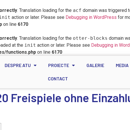
orrectly
. Translation loading for the
acf
domain was triggered too
init
action or later. Please see
Debugging in WordPress
for mo
p
on line
6170
orrectly
. Translation loading for the
otter-blocks
domain was 
loaded at the
init
action or later. Please see
Debugging in Wor
es/functions.php
on line
6170
DESPRE ATU
PROIECTE
GALERIE
MEDIA
CONTACT
0 Freispiele ohne Einzahl