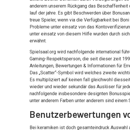
anderem unserem Rückgang das Beschaffenheit 
lauf der jahre. Es gibt Beschwerden über Bonusa
treue Spieler, wenn via die Verfügbarkeit bei Bon
Probleme unter einsatz von das Kontoverifizieru
unter einsatz von diesem Hilfe wurden durch sich
erwähnt.
Spielsaal.org wird nachfolgende international fü
Gaming-Respektsperson, die seit dieser zeit 19
Anleitungen, Bewertungen & Informationen für Err
Das „Scatter“-Symbol wird welches zweite wichti
Es multipliziert auf keinen fall gleichwohl diessei
wieder und wieder sekundär das Auslöser für jed
nachfolgende insbesondere designten Bonusspie
unter anderem Farben unter anderem sind einem 
Benutzerbewertungen v
Bei keramiken ist doch gesamteindruck Auswahl an