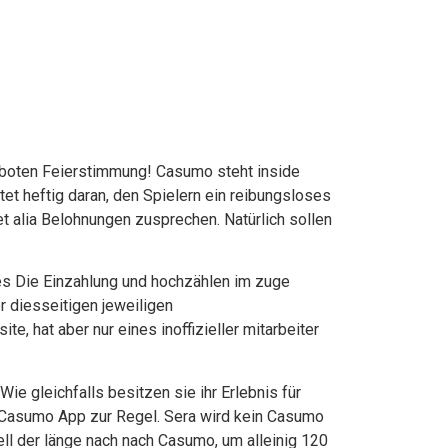
boten Feierstimmung! Casumo steht inside
et heftig daran, den Spielern ein reibungsloses
 et alia Belohnungen zusprechen.
Natürlich sollen
des Die Einzahlung und hochzählen im zuge
 diesseitigen jeweiligen
, hat aber nur eines inoffizieller mitarbeiter
ie gleichfalls besitzen sie ihr Erlebnis für
e Casumo App zur Regel. Sera wird kein Casumo
ll der länge nach nach Casumo, um alleinig 120