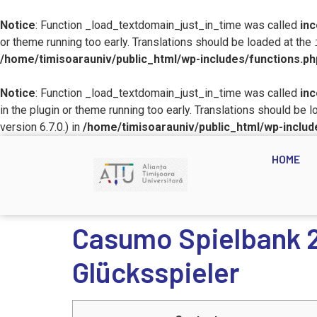
Notice
: Function _load_textdomain_just_in_time was called
inc
or theme running too early. Translations should be loaded at the
/home/timisoarauniv/public_html/wp-includes/functions.ph
Notice
: Function _load_textdomain_just_in_time was called
inc
in the plugin or theme running too early. Translations should be 
version 6.7.0.) in
/home/timisoarauniv/public_html/wp-includ
HOME
Casumo Spielbank 2
Glücksspieler