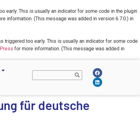
 early. This is usually an indicator for some code in the plugin
re information. (This message was added in version 6.7.0.) in
triggered too early. This is usually an indicator for some code
dPress
for more information. (This message was added in
ung für deutsche