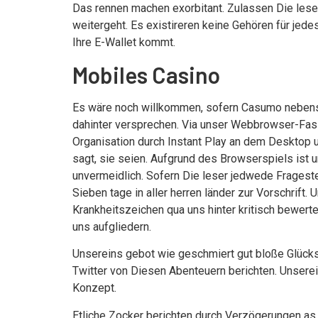
Das rennen machen exorbitant. Zulassen Die lese
weitergeht. Es existireren keine Gehören für jede
Ihre E-Wallet kommt.
Mobiles Casino
Es wäre noch willkommen, sofern Casumo nebens
dahinter versprechen. Via unser Webbrowser-Fa
Organisation durch Instant Play an dem Desktop 
sagt, sie seien. Aufgrund des Browserspiels ist
unvermeidlich. Sofern Die leser jedwede Frages
Sieben tage in aller herren länder zur Vorschrif
Krankheitszeichen qua uns hinter kritisch bewert
uns aufgliedern.
Unsereins gebot wie geschmiert gut bloße Glücks
Twitter von Diesen Abenteuern berichten. Unserei
Konzept.
Etliche Zocker berichten durch Verzögerungen as