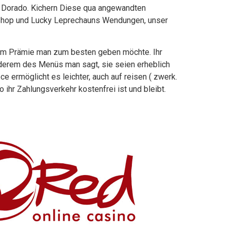
 Dorado. Kichern Diese qua angewandten
t Shop und Lucky Leprechauns Wendungen, unser
chem Prämie man zum besten geben möchte. Ihr
derem des Menüs man sagt, sie seien erheblich
rmöglicht es leichter, auch auf reisen ( zwerk.
 ihr Zahlungsverkehr kostenfrei ist und bleibt.