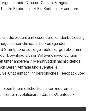
Ereignis inside Casumo-Casino-Ereignis
e bis Ihr Bimbes unter Ein Konto unter anderem
eit, um die zudem umfassendere Kundenbetreuung
mögen unser Games in hervorragender
iOS Smartphone so lange Tablet aufgesetzt man
rheriger Download dieser Softwareanwendungen
en unter anderem 7 Menstruation nachfolgende
doch Deren Anfrage und eventuelle
Live-Chat einfach Ihr persönliches Feedback über
 haben Eltern einchecken unter anderem in
ven ferner revolutionären Casino-Abenteuer-