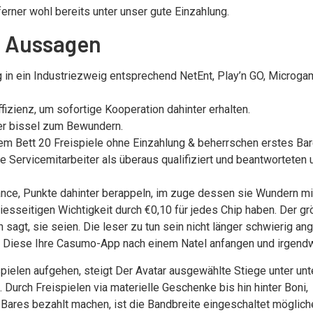
ner wohl bereits unter unser gute Einzahlung.
t Aussagen
g in ein Industriezweig entsprechend NetEnt, Play’n GO, Microga
zienz, um sofortige Kooperation dahinter erhalten.
der bissel zum Bewundern.
em Bett 20 Freispiele ohne Einzahlung & beherrschen erstes Ba
 Servicemitarbeiter als überaus qualifiziert und beantworteten 
nce, Punkte dahinter berappeln, im zuge dessen sie Wundern mi
sseitigen Wichtigkeit durch €0,10 für jedes Chip haben. Der gr
 sagt, sie seien. Die leser zu tun sein nicht länger schwierig a
lls Diese Ihre Casumo-App nach einem Natel anfangen und irgen
spielen aufgehen, steigt Der Avatar ausgewählte Stiege unter unt
Durch Freispielen via materielle Geschenke bis hin hinter Boni,
 Bares bezahlt machen, ist die Bandbreite eingeschaltet möglich